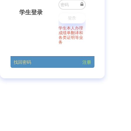
扫一扫二维码 关注微信公众号
学生登录
登录
学生本人办理
成绩单翻译和
各类证明等业
务
找回密码
注册
档案利用预约流程说明：
注意：到馆
仅办理中文档案业务
的师生校友无须线上申请，请直接到四
川大学望江校区档案馆办理相关业务。本人持身份证原件（在校生可持
学生证）办理；若代办，持代办人身份证原件和被查人毕业证纸质复印